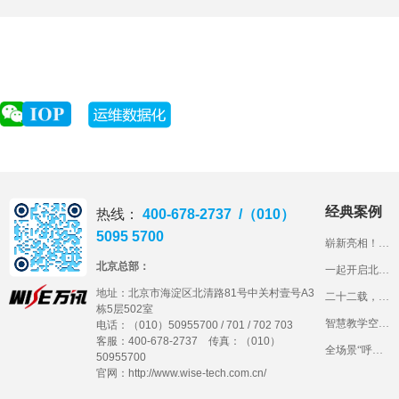
经典案例
热线：
400-678-2737 /（010）
5095 5700
崭新亮相！北工商的智慧教室长什么样？
北京总部：
一起开启北京语言大学智慧教室“盲盒”
地址：
北京市海淀区北清路81号中关村壹号A3
二十二载，石铁大见证万讯科技产品成长路
栋5层502室
智慧教学空间建设，看山东交通学院“1234”妙招！
电话：（010）50955700 / 701 / 702 703
客服：400-678-2737 传真：（010）
全场景“呼叫中心”，带您体验长安大学一体化综合管理平台
50955700
官网：http://www.wise-tech.com.cn/