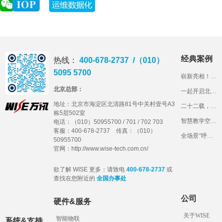
经典案例
热线：
400-678-2737 /（010）
5095 5700
崭新亮相！北工商的智慧教室长什么样？
北京总部：
一起开启北京语言大学智慧教室“盲盒”
地址：
北京市海淀区北清路81号中关村壹号A3
二十二载，石铁大见证万讯科技产品成长路
栋5层502室
智慧教学空间建设，看山东交通学院“1234”妙招！
电话：（010）50955700 / 701 / 702 703
客服：400-678-2737 传真：（010）
全场景“呼叫中心”，带您体验长安大学一体化综合管理平台
50955700
官网：http://www.wise-tech.com.cn/
欲了解 WISE 更多：请致电
400-678-2737
或
查找在您附近的
全国办事处
公司
硬件&服务
关于WISE
智能物联
系统&支持