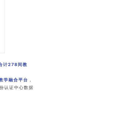
合计278间教
慧教学融合平台
，
份认证中心数据