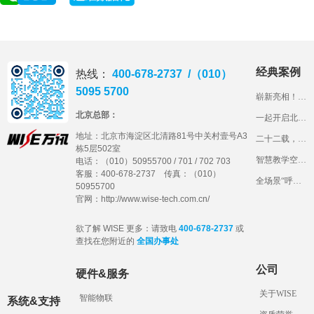
经典案例
热线：
400-678-2737 /（010）
5095 5700
崭新亮相！北工商的智慧教室长什么样？
北京总部：
一起开启北京语言大学智慧教室“盲盒”
地址：
北京市海淀区北清路81号中关村壹号A3
二十二载，石铁大见证万讯科技产品成长路
栋5层502室
智慧教学空间建设，看山东交通学院“1234”妙招！
电话：（010）50955700 / 701 / 702 703
客服：400-678-2737 传真：（010）
全场景“呼叫中心”，带您体验长安大学一体化综合管理平台
50955700
官网：http://www.wise-tech.com.cn/
欲了解 WISE 更多：请致电
400-678-2737
或
查找在您附近的
全国办事处
公司
硬件&服务
关于WISE
智能物联
系统&支持