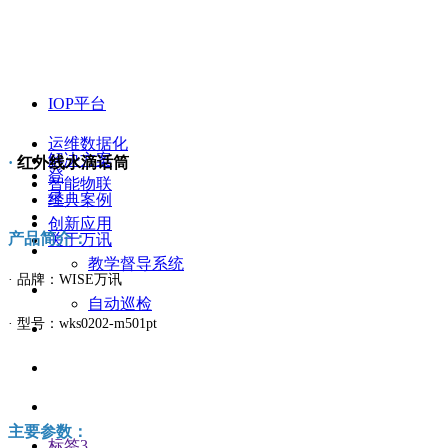
IOP平台
运维数据化
解决方案
·
红外线水滴话筒
登
智能物联
录
经典案例
创新应用
产品简介：
关于万讯
教学督导系统
· 品牌：WISE万讯
自动巡检
· 型号：wks0202-m501pt
主要参数：
标签3