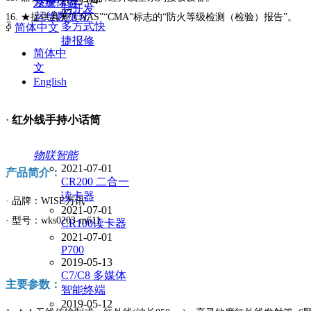
2019-04-
系统
注册体验
制开发
27
运维数据化
16. ★提供具有“CNAS”“CMA"标志的“防火等级检测（检验）报告”。
多方式快
ꀅ
简体中文
捷报修
简体中
文
English
·
红外线手持小话筒
物联智能
2021-07-01
产品简介：
CR200 二合一
读卡器
· 品牌：WISE万讯
2021-07-01
· 型号：wks0203-m611
CR100读卡器
2021-07-01
P700
2019-05-13
C7/C8 多媒体
主要参数：
智能终端
2019-05-12