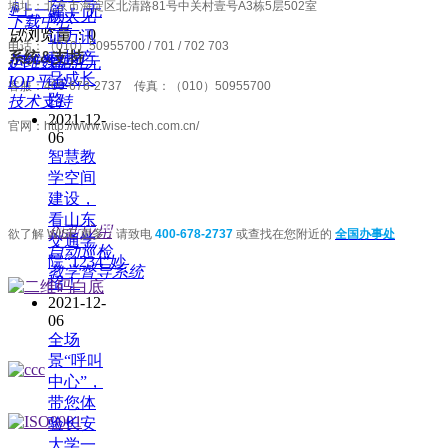
地址：
北京市海淀区北清路81号中关村壹号A3栋5层502室
ꄴ
上一篇：
无
铁大见
下载中心
넶
浏览量：
0
证万讯
电话：（010）50955700 / 701 / 702 703
系统&支持
科技产
运维数据化
ꄲ
下一篇：
无
品成长
IOP平台
客服：400-678-2737 传真：（010）50955700
路
技术支持
2021-12-
官网：http://www.wise-tech.com.cn/
06
数字扩声系统
智慧教
学空间
建设，
看山东
High fidelity digital sound reinforcement system
创新应用
欲了解 WISE 更多：请致电
400-678-2737
或查找在您附近的
全国办事处
交通学
自动巡检
院“1234”妙
教学督导系统
招！
2021-12-
性能源于品质 品质出自专业
06
全场
Performance comes from quality
景“呼叫
中心”，
Quality comes from professio
带您体
验长安
大学一