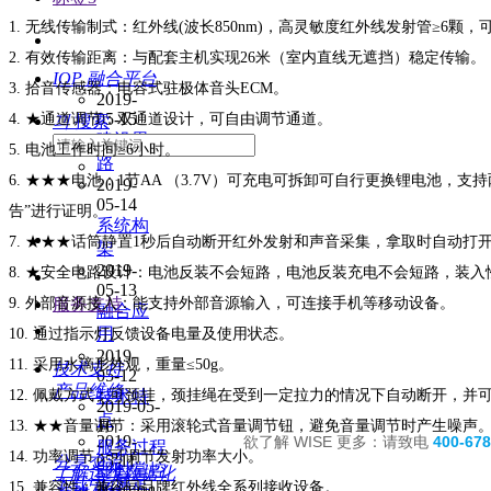
1. 无线传输制式：红外线(波长850nm)，高灵敏度红外线发射管≥6颗
2. 有效传输距离：与配套主机实现26米（室内直线无遮挡）稳定传输。
IOP 融合平台
3. 拾音传感器：电容式驻极体音头ECM。
2019-
05-15
4. ★通道调节：双通道设计，可自由调节通道。
끠
搜索
建设思
5. 电池工作时间≥6小时。
路
6. ★★★电池：1节AA （3.7V）可充电可拆卸可自行更换锂电池，支持
2019-
05-14
告”进行证明。
系统构
7. ★★★话筒静置1秒后自动断开红外发射和声音采集，拿取时自动打开红
架
2019-
8. ★安全电路设计：电池反装不会短路，电池反装充电不会短路，装
05-13
9. 外部音源接入：能支持外部音源输入，可连接手机等移动设备。
服务支持
融合应
用
10. 通过指示灯反馈设备电量及使用状态。
2019-
11. 采用水滴形外观，重量≤50g。
技术支持
05-12
产品维修
12. 佩戴方式：可颈挂，颈挂绳在受到一定拉力的情况下自动断开，并
技术特
2019-05-
点
16
13. ★★音量调节：采用滚轮式音量调节钮，避免音量调节时产生噪声
2019-
欲了解 WISE 更多：请致电
400-678
服务过程
14. 功率调节：可调节发射功率大小。
05-11
分享交流
即时掌控
了解运维数据化
专属定
下载中心
15. 兼容性：兼容同品牌红外线全系列接收设备。