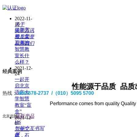
2022-11-
16
关于
崭新亮
关于万讯
相！北
资质荣誉
工商的
联系我们
智慧教
室长什
么样？
2021-12-
经典案例
24
一起开
性能源于品质 品质
启北京
语言大
热线：
400-678-2737 /（010）5095 5700
学智慧
Performance comes from quality Quality
教室“盲
盒”
最新产品
北京总部：
2021-12-
H6
07
智能交互书写
二十二
屏
载，石