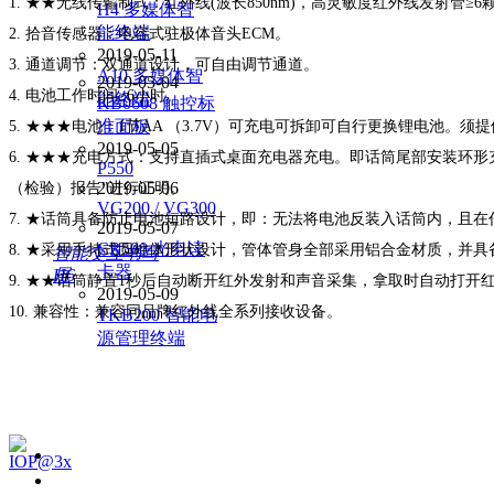
1. ★★无线传输制式：红外线(波长850nm)，高灵敏度红外线发射管≥6
H4 多媒体智
能终端
2. 拾音传感器：电容式驻极体音头ECM。
2019-05-11
3. 通道调节：双通道设计，可自由调节通道。
A10 多媒体智
2019-05-04
4. 电池工作时间≥6小时。
能终端
KB0608 触控标
准面板
5. ★★★电池：1节AA （3.7V）可充电可拆卸可自行更换锂电池。须提
2019-05-05
6. ★★★充电方式：支持直插式桌面充电器充电。即话筒尾部安装环形充电
P550
2019-05-06
（检验）报告”进行证明。
VG200 / VG300
7. ★话筒具备防止电池短路设计，即：无法将电池反装入话筒内，且
2019-05-07
CR500 光电读
8. ★采用手持式圆柱体形状设计，管体管身全部采用铝合金材质，并
智能交互书写
卡器
屏
H6
9. ★★话筒静置1秒后自动断开红外发射和声音采集，拿取时自动打开红外
2019-05-09
10. 兼容性：兼容同品牌红外线全系列接收设备。
TKB200 智能电
源管理终端
解决方案
物联网智慧教学融
合平台
运维管理数据化
红外线话筒（颈挂式、手持式
2021-02-23