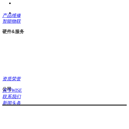
WISE物联网
智慧教学融合
方案
产品维修
智能物联
硬件&服务
联系我们
定制属于您的「教
服务
技术支持
产品维修
资质荣誉
下载中心
分享交流
公司
关于WISE
版权所有©北京万讯博通科技发展有
联系我们
新闻头条